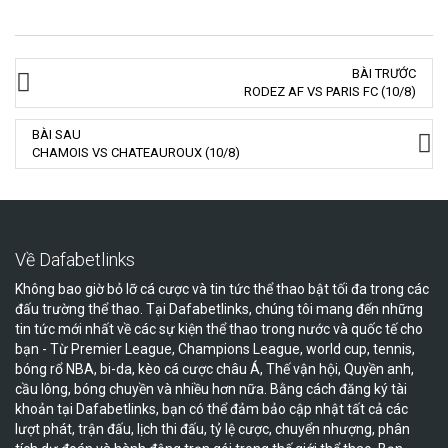
BÀI TRƯỚC
RODEZ AF VS PARIS FC (10/8)
BÀI SAU
CHAMOIS VS CHATEAUROUX (10/8)
Về Dafabetlinks
Không bao giờ bỏ lỡ cá cược và tin tức thể thao bật tối đa trong các
đấu trường thể thao. Tại Dafabetlinks, chúng tôi mang đến những
tin tức mới nhất về các sự kiện thể thao trong nước và quốc tế cho
bạn - Từ Premier League, Champions League, world cup, tennis,
bóng rổ NBA, bi-da, kèo cá cược châu Á, Thế vận hội, Quyền anh,
cầu lông, bóng chuyền và nhiều hơn nữa. Bằng cách đăng ký tài
khoản tại Dafabetlinks, bạn có thể đảm bảo cập nhật tất cả các
lượt phát, trận đấu, lịch thi đấu, tỷ lệ cược, chuyển nhượng, phân