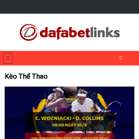
Kèo Thể Thao