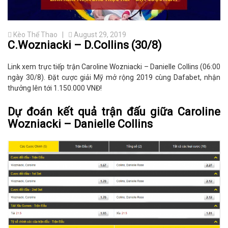
Kèo Thể Thao |
August 29, 2019
C.Wozniacki – D.Collins (30/8)
Link xem trực tiếp trận Caroline Wozniacki – Danielle Collins (06:00
ngày 30/8). Đặt cược giải Mỹ mở rộng 2019 cùng Dafabet, nhận
thưởng lên tới 1.150.000 VNĐ!
Dự đoán kết quả trận đấu giữa Caroline
Wozniacki – Danielle Collins