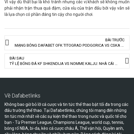
Vì vậy dù thất bại là khó tránh nhưng các vị khách sẽ không muốn
phải nhận trận thua quá đậm, cửa xỉu của trận đấu bởi vậy vẫn sẽ
là lựa chọn có phần đáng tin cậy cho người chơi.
BÀI TRƯỚC
MẠNG BÓNG DAFABET OFK TITOGRAD PODGORICA VS CSKA SOFIA: NHÀ CÁI DAFABET NGÀY 17/07
BÀI SAU
TỶ LỆ BÓNG ĐÁ KF SHKENDIJA VS NOMME KALJU: NHÀ CÁI DAFABET NGÀY 16/07
Về Dafabetlinks
Không bao giờ bỏ lỡ cá cược và tin tức thể thao bật tối đa trong các
đấu trường thể thao. Tại Dafabetlinks, chúng tôi mang đến những
tin tức mới nhất về các sự kiện thể thao trong nước và quốc tế cho
bạn - Từ Premier League, Champions League, world cup, tennis,
bóng rổ NBA, bi-da, kèo cá cược châu Á, Thế vận hội, Quyền anh,