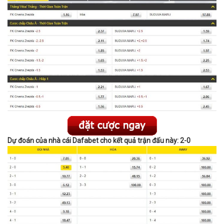
Dự đoán của nhà cái Dafabet cho kết quả trận đấu này: 2-0