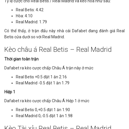
Tỷ lệ cược cho Real Betis / Real Madrid và kèo hòa như sau:
Real Betis: 4.42
Hòa: 4.10
Real Madrid: 1.79
Có thể thấy, ở trận đấu này nhà cái Dafabet đang đánh giá Real
Betis cửa dưới so với Real Madrid.
Kèo châu á Real Betis – Real Madrid
Thời gian toàn trận
Dafabet ra kèo cược chấp Châu Á trận này ở mức
Real Betis +0.5 đặt 1 ăn 2.16
Real Madrid -0.5 đặt 1 ăn 1.79
Hiệp 1
Dafabet ra kèo cược chấp Châu Á Hiệp 1 ở mức
Real Betis 0,+0.5 đặt 1 ăn 1.90
Real Madrid 0,-0.5 đặt 1 ăn 1.98
Kèo Tài xỉu Real Betis – Real Madrid