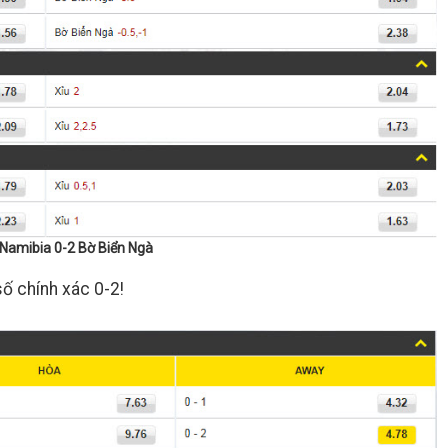
 Namibia 0-2 Bờ Biển Ngà
số chính xác 0-2!