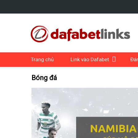
Trang chủ
Link vào Dafabet
Đán
Bóng đá