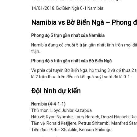
14/01/2018: Bờ Biển Ngà 0-1 Namibia
Namibia vs Bờ Biển Ngà – Phong đ
Phong độ 5 trận gần nhất của Namibia
Namibia đang có chuỗi 5 trận gần nhất tính trên mọi đấ
trận.
Phong độ 5 trận gần nhất của Bờ Biển Ngà
Về phía đội tuyển Bờ Biển Ngà, họ thắng 3 và để thua 2 
là 2 trận thua trên đều có kết quả suýt soát đó là 0-1.
Đội hình dự kiến
Namibia (4-4-1-1)
Thủ môn: Lloyd Junior Kazapua
Hậu vệ: Ryan Nyambe, Larry Horaeb, Denzil Haoseb, R
Tiền vệ: Ronald Ketjijere, Petrus Shitembi, Manfred Sta
Tiền đạo: Peter Shalulile, Benson Shilongo