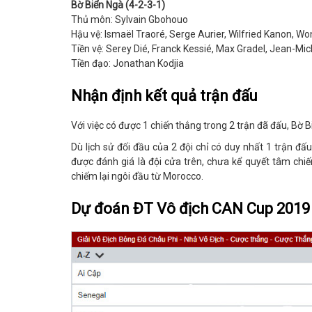
Bờ Biển Ngà (4-2-3-1)
Thủ môn: Sylvain Gbohouo
Hậu vệ: Ismaël Traoré, Serge Aurier, Wilfried Kanon, Wo
Tiền vệ: Serey Dié, Franck Kessié, Max Gradel, Jean-Mic
Tiền đạo: Jonathan Kodjia
Nhận định kết quả trận đấu
Với việc có được 1 chiến thắng trong 2 trận đã đấu, Bờ
Dù lịch sử đối đầu của 2 đội chỉ có duy nhất 1 trận đ
được đánh giá là đội cửa trên, chưa kể quyết tâm chi
chiếm lại ngôi đầu từ Morocco.
Dự đoán ĐT Vô địch CAN Cup 2019