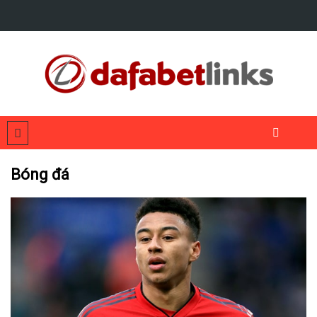
Bóng đá