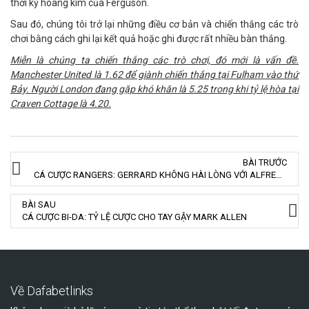
thời kỳ hoàng kim của Ferguson.
Sau đó, chúng tôi trở lại những điều cơ bản và chiến thắng các trò
chơi bằng cách ghi lại kết quả hoặc ghi được rất nhiều bàn thắng.
Miễn là chúng ta chiến thắng các trò chơi, đó mới là vấn đề.
Manchester United là 1.62 để giành chiến thắng tại Fulham vào thứ
Bảy. Người London đang gặp khó khăn là 5.25 trong khi tỷ lệ hòa tại
Craven Cottage là 4.20.
BÀI TRƯỚC
CÁ CƯỢC RANGERS: GERRARD KHÔNG HÀI LÒNG VỚI ALFREDO MORELOS
BÀI SAU
CÁ CƯỢC BI-DA: TỶ LỆ CƯỢC CHO TAY GẬY MARK ALLEN
Về Dafabetlinks