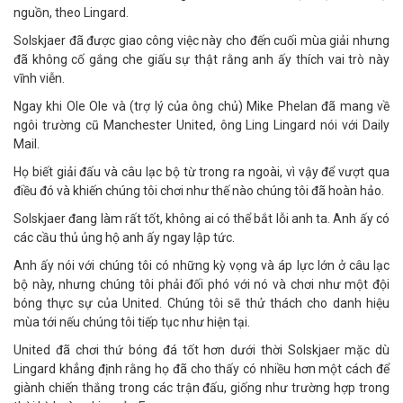
nguồn, theo Lingard.
Solskjaer đã được giao công việc này cho đến cuối mùa giải nhưng
đã không cố gắng che giấu sự thật rằng anh ấy thích vai trò này
vĩnh viễn.
Ngay khi Ole Ole và (trợ lý của ông chủ) Mike Phelan đã mang về
ngôi trường cũ Manchester United, ông Ling Lingard nói với Daily
Mail.
Họ biết giải đấu và câu lạc bộ từ trong ra ngoài, vì vậy để vượt qua
điều đó và khiến chúng tôi chơi như thế nào chúng tôi đã hoàn hảo.
Solskjaer đang làm rất tốt, không ai có thể bắt lỗi anh ta. Anh ấy có
các cầu thủ ủng hộ anh ấy ngay lập tức.
Anh ấy nói với chúng tôi có những kỳ vọng và áp lực lớn ở câu lạc
bộ này, nhưng chúng tôi phải đối phó với nó và chơi như một đội
bóng thực sự của United. Chúng tôi sẽ thử thách cho danh hiệu
mùa tới nếu chúng tôi tiếp tục như hiện tại.
United đã chơi thứ bóng đá tốt hơn dưới thời Solskjaer mặc dù
Lingard khẳng định rằng họ đã cho thấy có nhiều hơn một cách để
giành chiến thắng trong các trận đấu, giống như trường hợp trong