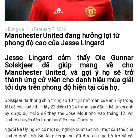
Bóng đá |
February 7, 2019
Manchester United đang hưởng lợi từ
phong độ cao của Jesse Lingard
Jesse Lingard cảm thấy Ole Gunnar
Solskjaer đã giúp mang về cho
Manchester United, và gợi ý họ sẽ trở
thành ứng cử viên cho danh hiệu mùa giải
tới dựa trên phong độ hiện tại của họ.
Solskjaer đã thắng chín trong số 10 trận mở màn của anh ấy trong
tất cả các cuộc thi – lấy 22 điểm từ 24 trong giải đấu – kể từ khi anh
ấy được dự thảo để thay thế Jose Mourinho vào tháng 12. với
United chuyển đến trong hai điểm của Chelsea.
Người Na Uy, người có một sự nghiệp xuất sắc như một cầu thủ của
United dưới thời Sir Alex Ferguson, đã đưa câu lạc bộ trở về cội