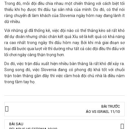
Trong đó, mỗi đội đều chia nhau một chiến thắng với cách biệt tối
thiểu khi họ được thi đấu tại sân nhà của mình. Do đó, có thể nói
rằng chuyến đi làm khách của Slovenia ngày hôm nay đang lành ít
dữ nhiều.
Với những gì đã thống kê, việc đội nào có thể thắng kèo sẽ rất khó
để dự đoán nhưng chắc chắn kết quả Xỉu sẽ là kết quả có khả năng
ra cao nhất trong ngày thi đấu hôm nay. Bởi khi mà giai đoạn sơ
loại đã bước qua lượt về thì dường như tất cả các đội đều thi đấu với
lối chơi ngày càng thận trọng hơn.
Do đó, việc trận đấu xuất hiện nhiều bàn thắng là rất khó để xảy ra.
Song song đó, việc Slovenia đang có phong độ khá tốt với chuỗi
trận toàn thắng gần đây thì việc cầm hoà đội chủ nhà là điều nằm
trong tầm tay họ.
BÀI TRƯỚC
ÁO VS ISRAEL 11/10
BÀI SAU