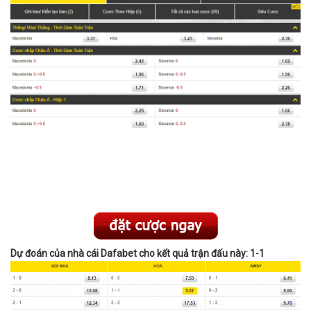
Dự đoán của nhà cái Dafabet cho kết quả trận đấu này: 1-1