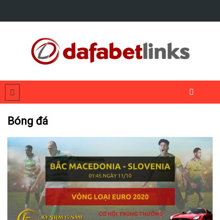
Bóng đá