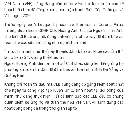
Việt Nam (VFF) cũng đang cân nhắc việc cho tạm hoãn các kế
hoạch tổ chức đã đóng khung như trận tranh Siêu Cúp Quốc gia và
V-League 2020.
Trước nguy cơ V-League bị hoãn vô thời hạn vì Corona Virus,
trưởng đoàn kiêm GĐĐH CLB Hoàng Anh Gia Lai Nguyễn Tấn Anh
cho biết CLB sẽ ủng hộ, đồng tình với giải pháp này để đảm bảo an
toàn cho các cầu thủ cũng như người hâm mộ:
“Trước tình hình như thế này thì việc đảm bảo sức khỏe các cầu thủ
là ưu tiên số 1, không thể khác hơn.
Ngoài Hoàng Anh Gia Lai, một số CLB khác cũng lên tiếng ủng hộ
phương án hoãn thi đấu để đảm bảo an toàn như SHB Đà Nẵng và
Quảng Nam.
Không chỉ hoãn thi đấu mà CLB cũng đang cố gắng kiểm soát chặt
chẽ ngay từ công việc tập luyện, ăn ở, sinh hoạt tại đội bóng của
mình như đang thực hiện. Tất cả lãnh đạo các CLB đều có chung
quan điểm sẽ ủng hộ và tuân thủ nếu VFF và VPF tạm dừng các
hoạt động bóng đá trong thời gian sắp tới.