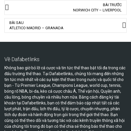
BÀI TRƯỚC
NORWICH CITY – LIVERPOOL
BÀI SAU
ATLETICO MADRID – GRANADA
Về Dafabetlinks
Không bao giờ bỏ lỡ cá cược và tin tức thể thao bật tối đa trong các
đấu trường thể thao. Tại Dafabetlinks, chúng tôi mang đến những
tin tức mới nhất về các sự kiện thể thao trong nước và quốc tế cho
bạn - Từ Premier League, Champions League, world cup, tennis,
bóng rổ NBA, bi-da, kèo cá cược châu Á, Thế vận hội, Quyền anh,
cầu lông, bóng chuyền và nhiều hơn nữa. Bằng cách đăng ký tài
khoản tại Dafabetlinks, bạn có thể đảm bảo cập nhật tất cả các
lượt phát, trận đấu, lịch thi đấu, tỷ lệ cược, chuyển nhượng, phân
tích dự đoán và hành động trọn gói trong thế giới thể thao. Bạn
cũng có thể theo dõi và tương tác với các kênh truyền thông xã hội
của chúng tôi trong đó bạn có thể chia sẻ thông báo thể thao cho