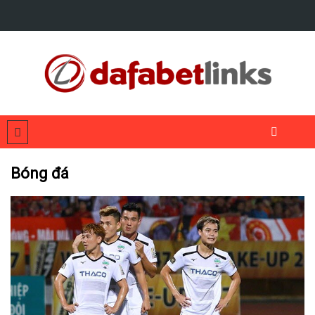
Bóng đá