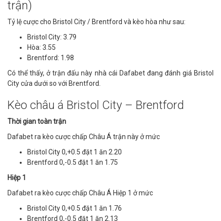
trận)
Tỷ lệ cược cho Bristol City / Brentford và kèo hòa như sau:
Bristol City: 3.79
Hòa: 3.55
Brentford: 1.98
Có thể thấy, ở trận đấu này nhà cái Dafabet đang đánh giá Bristol
City cửa dưới so với Brentford.
Kèo châu á Bristol City – Brentford
Thời gian toàn trận
Dafabet ra kèo cược chấp Châu Á trận này ở mức
Bristol City 0,+0.5 đặt 1 ăn 2.20
Brentford 0,-0.5 đặt 1 ăn 1.75
Hiệp 1
Dafabet ra kèo cược chấp Châu Á Hiệp 1 ở mức
Bristol City 0,+0.5 đặt 1 ăn 1.76
Brentford 0,-0.5 đặt 1 ăn 2.13