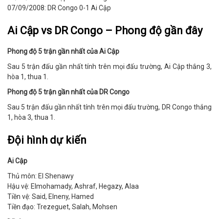
07/09/2008: DR Congo 0-1 Ai Cập
Ai Cập vs DR Congo – Phong độ gần đây
Phong độ 5 trận gần nhất của Ai Cập
Sau 5 trận đấu gần nhất tính trên mọi đấu trường, Ai Cập thắng 3,
hòa 1, thua 1.
Phong độ 5 trận gần nhất của DR Congo
Sau 5 trận đấu gần nhất tính trên mọi đấu trường, DR Congo thắng
1, hòa 3, thua 1.
Đội hình dự kiến
Ai Cập
Thủ môn: El Shenawy
Hậu vệ: Elmohamady, Ashraf, Hegazy, Alaa
Tiền vệ: Said, Elneny, Hamed
Tiền đạo: Trezeguet, Salah, Mohsen