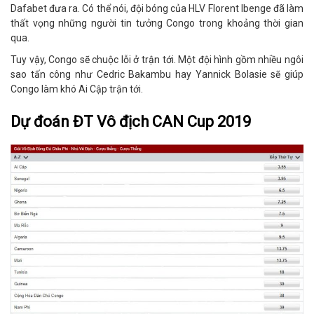
Dafabet đưa ra. Có thể nói, đội bóng của HLV Florent Ibenge đã làm
thất vọng những người tin tưởng Congo trong khoảng thời gian
qua.
Tuy vậy, Congo sẽ chuộc lỗi ở trận tới. Một đội hình gồm nhiều ngôi
sao tấn công như Cedric Bakambu hay Yannick Bolasie sẽ giúp
Congo làm khó Ai Cập trận tới.
Dự đoán ĐT Vô địch CAN Cup 2019