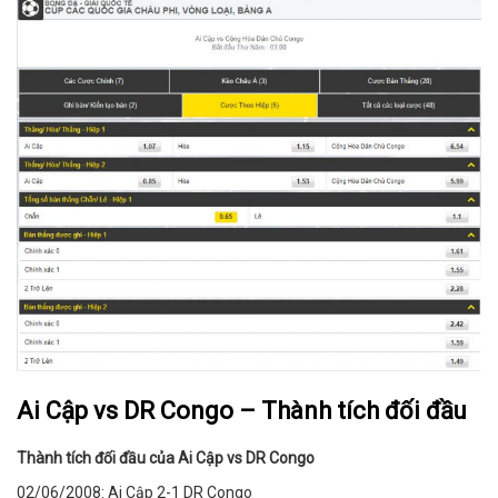
Ai Cập vs DR Congo – Thành tích đối đầu
Thành tích đối đầu của Ai Cập vs DR Congo
02/06/2008: Ai Cập 2-1 DR Congo